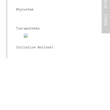
mobil 0176.7086 0005
Phytothek
Tierapotheke
Initiative Notinsel
.
.
.
.