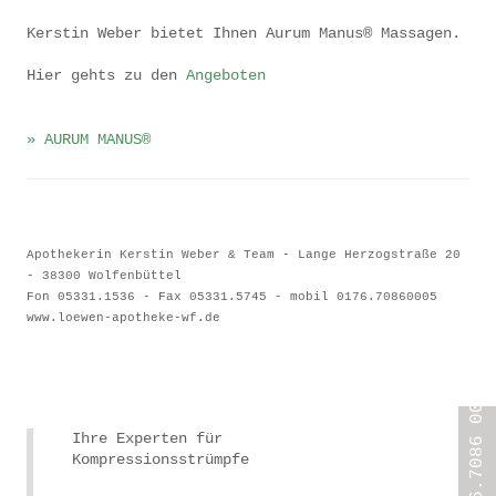
Impressum
Kerstin Weber bietet Ihnen Aurum Manus® Massagen.
Datenschutz
Hier gehts zu den
Angeboten
» AURUM MANUS®
Apothekerin Kerstin Weber & Team - Lange Herzogstraße 20
- 38300 Wolfenbüttel
Fon 05331.1536 - Fax 05331.574
5 - mobil 0176.70860005
www.loewen-apotheke-wf.de
Ihre Experten für
Kompressionsstrümpfe