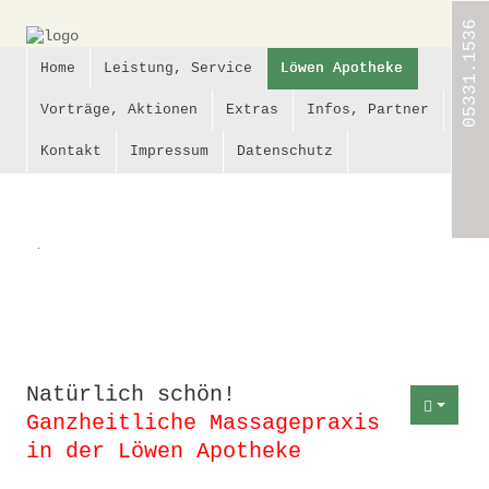
05331.1536
Home
Leistung, Service
Löwen Apotheke
Home
Vorträge, Aktionen
Extras
Infos, Partner
Leistung,
Kontakt
Impressum
Datenschutz
Service
Löwen
Apotheke
.
Vorträge,
Aktionen
Extras
Natürlich schön!
Infos,
Partner
Ganzheitliche Massagepraxis
in der Löwen Apotheke
Kontakt