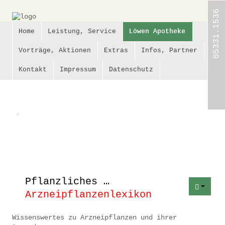
05331.1536
Home
Leistung, Service
Löwen Apotheke
Home
Vorträge, Aktionen
Extras
Infos, Partner
Leistung,
Kontakt
Impressum
Datenschutz
Service
Löwen
Apotheke
.
Vorträge,
Aktionen
Extras
Pflanzliches …
Infos,
Partner
Arzneipflanzenlexikon
Kontakt
Wissenswertes zu Arzneipflanzen und ihrer