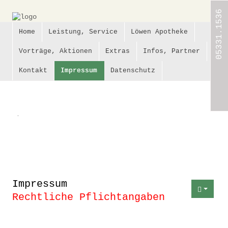
05331.1536
Home
Leistung, Service
Löwen Apotheke
Home
Vorträge, Aktionen
Extras
Infos, Partner
Leistung,
Kontakt
Impressum
Datenschutz
Service
Löwen
Apotheke
.
Vorträge,
Aktionen
Extras
Impressum
Infos,
Partner
Rechtliche Pflichtangaben
Kontakt