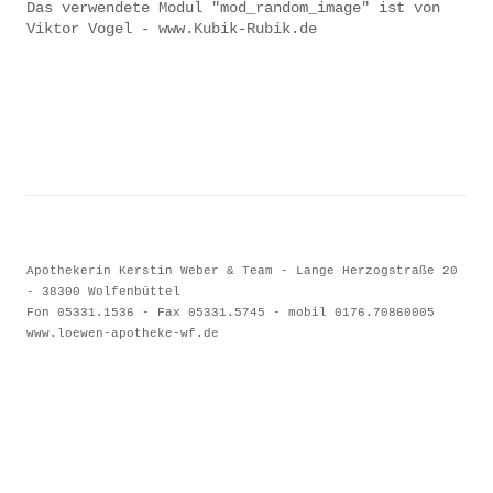
Das verwendete Modul "mod_random_image" ist von
Viktor Vogel - www.Kubik-Rubik.de
Apothekerin Kerstin Weber & Team - Lange Herzogstraße 20
- 38300 Wolfenbüttel
Fon 05331.1536 - Fax 05331.574
5 - mobil 0176.70860005
www.loewen-apotheke-wf.de